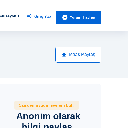
imülasyonu
Giriş Yap
Yorum Paylaş
Maaş Paylaş
Sana en uygun işvereni bul..
Anonim olarak
bilgi paylaş,