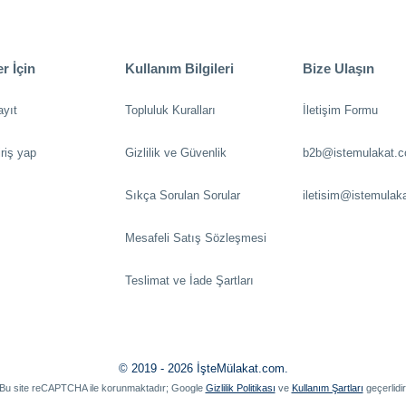
r İçin
Kullanım Bilgileri
Bize Ulaşın
ayıt
Topluluk Kuralları
İletişim Formu
riş yap
Gizlilik ve Güvenlik
b2b@istemulakat.
Sıkça Sorulan Sorular
iletisim@istemulak
Mesafeli Satış Sözleşmesi
Teslimat ve İade Şartları
© 2019 - 2026 İşteMülakat.com.
Bu site reCAPTCHA ile korunmaktadır; Google
Gizlilik Politikası
ve
Kullanım Şartları
geçerlidir