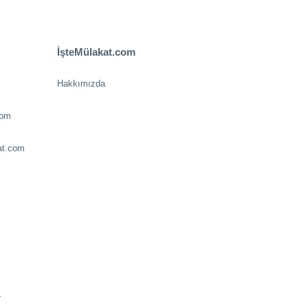
İşteMülakat.com
Hakkımızda
com
at.com
.