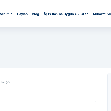
 Yorumla
Paylaş
Blog
🚀 İş İlanına Uygun CV Özeti
Mülakat S
ular (2)