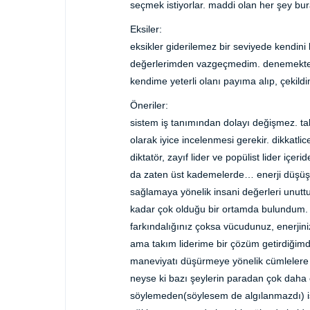
seçmek istiyorlar. maddi olan her şey bu
Eksiler:
eksikler giderilemez bir seviyede kendini 
değerlerimden vazgeçmedim. denemekten
kendime yeterli olanı payıma alıp, çekildi
Öneriler:
sistem iş tanımından dolayı değişmez. takı
olarak iyice incelenmesi gerekir. dikkatli
diktatör, zayıf lider ve popülist lider içer
da zaten üst kademelerde… enerji düşüş
sağlamaya yönelik insani değerleri unut
kadar çok olduğu bir ortamda bulundum. g
farkındalığınız çoksa vücudunuz, enerjin
ama takım liderime bir çözüm getirdiğimd
maneviyatı düşürmeye yönelik cümlelere 
neyse ki bazı şeylerin paradan çok daha
söylemeden(söylesem de algılanmazdı) iş