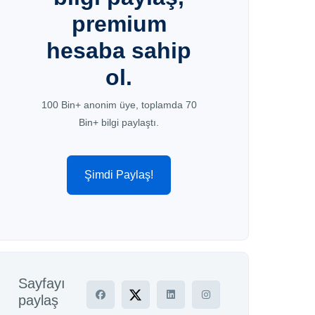
premium
hesaba sahip
ol.
100 Bin+ anonim üye, toplamda 70
Bin+ bilgi paylaştı.
Şimdi Paylaş!
Sayfayı
paylaş