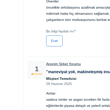
Öneriler:
öncelikle sirkülasyonu azaltmak amacıyl
indirmek hatta hiç olmamasını sağlamak, s
çalışanların tüm motivasyonunu berbat etm
Bu bilgi faydalı mı?
Evet
Anonim Şirket Yorumu
1
"maneviyat yok, makineleşmiş insa
Müşteri Temsilcisi
28 Haziran 2025
Artılar:
sadece izinler ve asgari ücretten 6k fazla
eğitimlerde piyasa detaylı ve yeterli anla