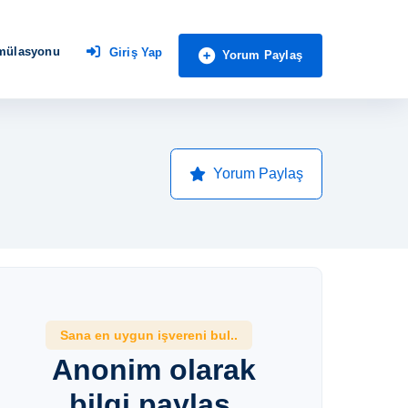
imülasyonu
Giriş Yap
Yorum Paylaş
Yorum Paylaş
Sana en uygun işvereni bul..
Anonim olarak
bilgi paylaş,