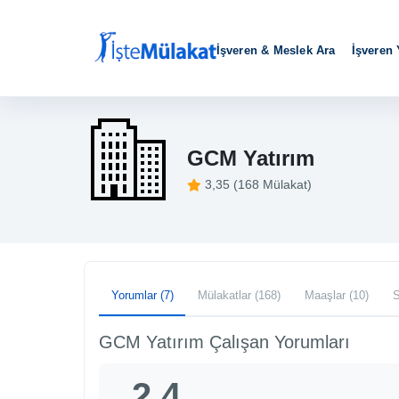
İşveren & Meslek Ara
İşveren
GCM Yatırım
3,35 (168 Mülakat)
Yorumlar (7)
Mülakatlar (168)
Maaşlar (10)
S
GCM Yatırım Çalışan Yorumları
2,4