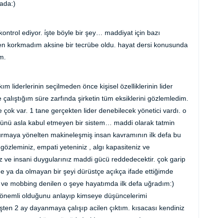
rada:)
kontrol ediyor. i̇şte böyle bir şey… maddiyat için bazı
 korkmadım aksine bir tecrübe oldu. hayat dersi konusunda
m.
m liderlerinin seçilmeden önce kişisel özelliklerinin lider
ce çalıştığım süre zarfında şirketin tüm eksiklerini gözlemledim.
ide çok var. 1 tane gerçekten lider denebilecek yönetici vardı. o
ünü asla kabul etmeyen bir sistem… maddi olarak tatmin
turmaya yönelten makineleşmiş insan kavramının ilk defa bu
özleminiz, empati yeteniniz , algı kapasiteniz ve
iz ve insani duygularınız maddi gücü reddedecektir. çok garip
e ya da olmayan bir şeyi dürüstçe açıkça ifade ettiğimde
ve mobbing denilen o şeye hayatımda ilk defa uğradım:)
 önemli olduğunu anlayıp kimseye düşüncelerimi
ten 2 ay dayanmaya çalışıp acilen çıktım. kısacası kendiniz