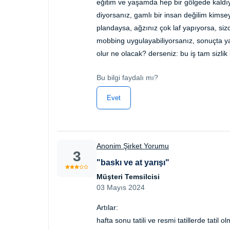
eğitim ve yaşamda hep bir gölgede kaldıy
diyorsanız, gamlı bir insan değilim kimse
plandaysa, ağzınız çok laf yapıyorsa, si
mobbing uygulayabiliyorsanız, sonuçta ya
olur ne olacak? derseniz: bu iş tam sizlik i
Bu bilgi faydalı mı?
Evet
Anonim Şirket Yorumu
3
"baskı ve at yarışı"
Müşteri Temsilcisi
03 Mayıs 2024
Artılar:
hafta sonu tatili ve resmi tatillerde tatil 