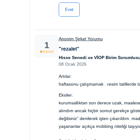
Evet
Anonim Şirket Yorumu
1
"rezalet"
Hisse Senedi ve VİOP Birim Sorumlus
08 Ocak 2026
Artılar:
haftasonu çalışmamak . resim tatillerde ta
Eksiler:
kurumsallıktan son derece uzak, maalesef
alındım ancak hiçbir somut gerekçe göste
değilsiniz” denilerek işten çıkarıldım. 
yaşananlar açıkça mobbing niteliği taşıyo