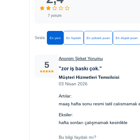
7 yorum
Sırala:
En yeni
En faydalı
En yüksek puan
En düşük puan
Anonim Şirket Yorumu
5
"zor iş baskı çok."
Müşteri Hizmetleri Temsilcisi
03 Nisan 2026
Artılar:
maaş hafta sonu resmi tatil calısmamak e
Eksiler:
hafta sonları çalışmamak kesinlikle
Bu bilgi faydalı mı?