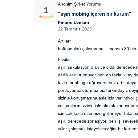
Anonim Şirket Yorumu
1
"aşırı mobing içeren bir kurum"
Finans Uzmanı
22 Temmuz 2025
Artılar:
haftasonları çalışmama + maaşın 30 bin 
Eksiler:
aşırı sirkülasyon olan ve ciddi derecede m
dediklerini tutmuyor ben en fazla iki ay d
fazla mobbinge uğruyorsunuz artık dayan
portföyünüz oturmaz biz farkındayız deyip
sizinle konuşmasına asla izin verilmiyor
çalışanların sizinle işle alakalı konuşmama
için çok fazla üzerinize gelinmiyor fak
aşırı derecede zorlaşıyor. ben işi seve
yıllar çalışmak isteyebileceğim bir kurum