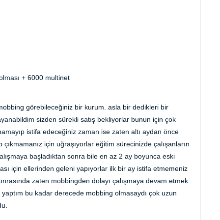
olması + 6000 multinet
obbing görebileceğiniz bir kurum. asla bir dedikleri bir
ayanabildim sizden sürekli satış bekliyorlar bunun için çok
amayıp istifa edeceğiniz zaman ise zaten altı aydan önce
 çıkmamanız için uğraşıyorlar eğitim sürecinizde çalışanların
 çalışmaya başladıktan sonra bile en az 2 ay boyunca eski
sı için ellerinden geleni yapıyorlar ilk bir ay istifa etmemeniz
at sonrasında zaten mobbingden dolayı çalışmaya devam etmek
rek yaptım bu kadar derecede mobbing olmasaydı çok uzun
du.