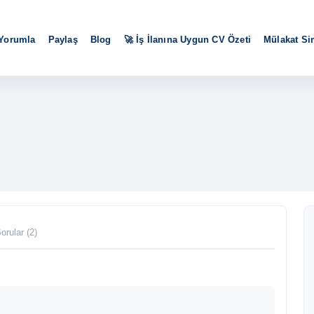
 Yorumla
Paylaş
Blog
🚀 İş İlanına Uygun CV Özeti
Mülakat S
orular (2)