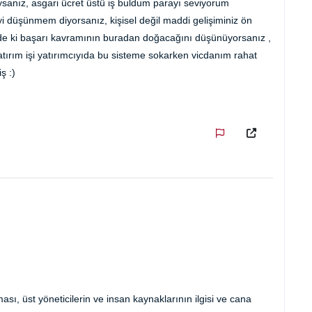
sanız, asgari ücret üstü iş buldum parayı seviyorum
yi düşünmem diyorsanız, kişisel değil maddi gelişiminiz ön
zde ki başarı kavramının buradan doğacağını düşünüyorsanız ,
tırım işi yatırımcıyıda bu sisteme sokarken vicdanım rahat
ş :)
olması, üst yöneticilerin ve insan kaynaklarının ilgisi ve cana