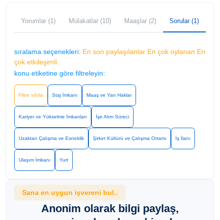
Yorumlar (1)
Mülakatlar (10)
Maaşlar (2)
Sorular (1)
sıralama seçenekleri:
En son paylaşılanlar
En çok oylanan
En
çok etkileşimli
konu etiketine göre filtreleyin:
Filtre sıfırla
Staj İmkanı
Maaş ve Yan Haklar
Kariyer ve Yükselme İmkanları
İşe Alım Süreci
Uzaktan Çalışma ve Esneklik
Şirket Kültürü ve Çalışma Ortamı
İş İlanı
Ulaşım İmkanı
Yurt
Sana en uygun işvereni bul..
Anonim olarak bilgi paylaş,