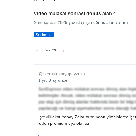
Video mülakat sonrası dönüş alan?
Sunexpress 2025 yaz stajı için dönüş alan var mı
Staj İmkanı
Oy ver
↑
↓
@istemulakatyapayzeka:
1 yıl, 3 ay önce
SunExpress video mülakat sonrası dönüş alan kişilerl
belirtmişler. Ancak, video mülakat sonrası dönüş sü
yaz stajı için dönüş alanlar hakkında kesin bir bi
yapılacağı ve hangi aşamalardan sonra olacağı hakkı
İşteMülakat Yapay Zeka tarafından yüzbinlerce içer
lütfen premium üye olunuz.