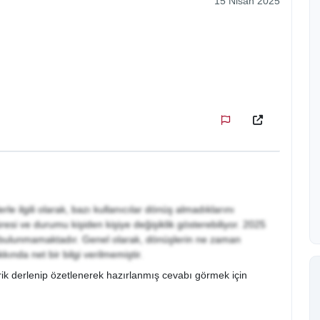
15 Nisan 2025
e ilgili olarak, bazı kullanıcılar dönüş almadıklarını
resi ve durumu kişiden kişiye değişiklik gösterebiliyor. 2025
lgi bulunmamaktadır. Genel olarak, dönüşlerin ne zaman
nda net bir bilgi verilmemiştir.
ik derlenip özetlenerek hazırlanmış cevabı görmek için