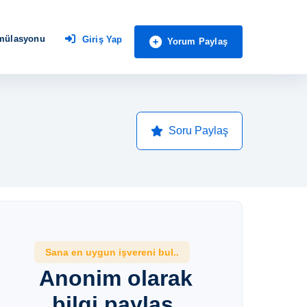
imülasyonu
Giriş Yap
Yorum Paylaş
Soru Paylaş
Sana en uygun işvereni bul..
Anonim olarak
bilgi paylaş,