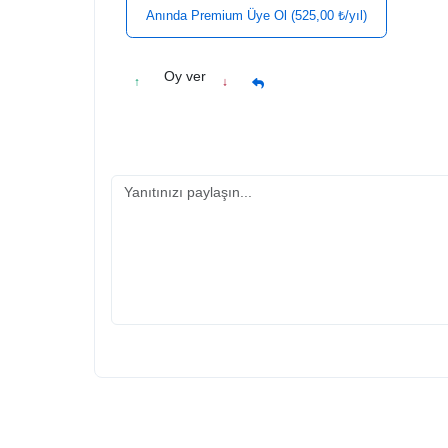
Anında Premium Üye Ol (525,00 ₺/yıl)
Oy ver
↑
↓