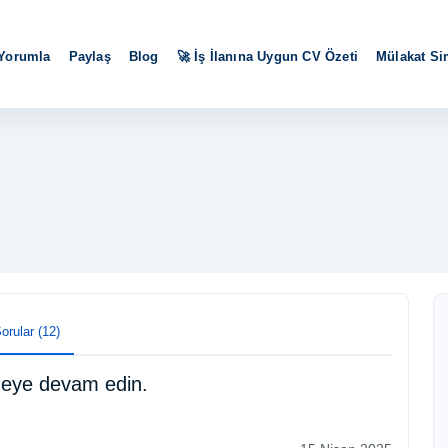
 Yorumla
Paylaş
Blog
🚀 İş İlanına Uygun CV Özeti
Mülakat S
orular (12)
meye devam edin.