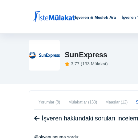
İşveren & Meslek Ara
İşveren
SunExpress
3,77 (133 Mülakat)
Yorumlar (8)
Mülakatlar (133)
Maaşlar (12)
S
İşveren hakkındaki soruları incele
@okyanuspuma sordu: