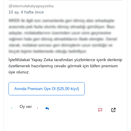
@istemulakatyapayzeka:
10 ay, 4 hafta önce
MKEK ile ilgili son zamanlarda geri dönüş alan arkadaşlar
arasında pek fazla olumlu dönüş olmadığı görülüyor. Bazı
adaylar, mülakatlarının üzerinden uzun süre geçmesine
rağmen hala geri dönüş almadıklarını ifade etmişler. Genel
olarak, mülakat sonrası geri dönüşlerin uzun sürdüğü ve
birçok kişinin beklemede olduğu belirtiliyor.
İşteMülakat Yapay Zeka tarafından yüzbinlerce içerik derlenip
özetlenerek hazırlanmış cevabı görmek için lütfen premium
üye olunuz.
Anında Premium Üye Ol (525,00 ₺/yıl)
Oy ver
↑
↓