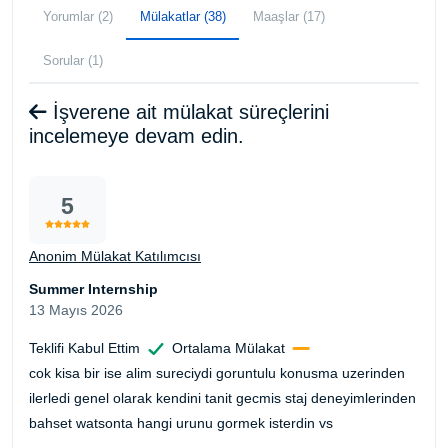
Yorumlar (2)
Mülakatlar (38)
Maaşlar (17)
Sorular (1)
İşverene ait mülakat süreçlerini
incelemeye devam edin.
5
Anonim Mülakat Katılımcısı
Summer Internship
13 Mayıs 2026
Teklifi Kabul Ettim
Ortalama Mülakat
cok kisa bir ise alim sureciydi goruntulu konusma uzerinden
ilerledi genel olarak kendini tanit gecmis staj deneyimlerinden
bahset watsonta hangi urunu gormek isterdin vs