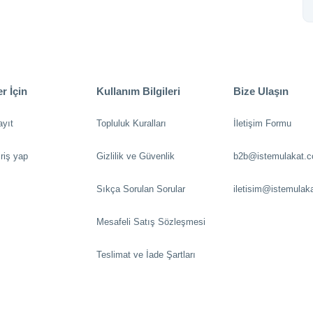
r İçin
Kullanım Bilgileri
Bize Ulaşın
ayıt
Topluluk Kuralları
İletişim Formu
riş yap
Gizlilik ve Güvenlik
b2b@istemulakat.
Sıkça Sorulan Sorular
iletisim@istemulak
Mesafeli Satış Sözleşmesi
Teslimat ve İade Şartları