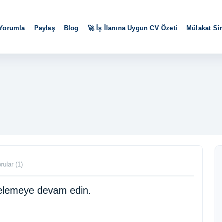
 Yorumla
Paylaş
Blog
🚀 İş İlanına Uygun CV Özeti
Mülakat S
rular (1)
ncelemeye devam edin.