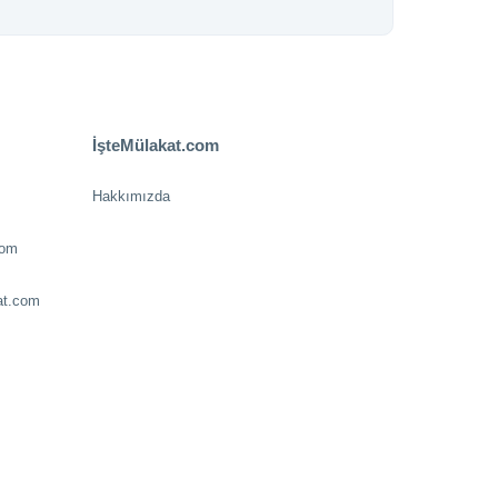
İşteMülakat.com
Hakkımızda
com
at.com