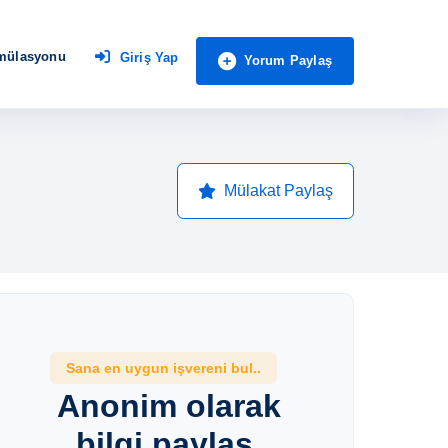
imülasyonu
Giriş Yap
Yorum Paylaş
Mülakat Paylaş
Sana en uygun işvereni bul..
Anonim olarak
bilgi paylaş,