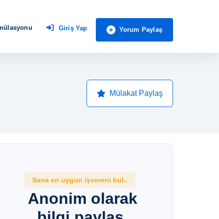
imülasyonu
Giriş Yap
Yorum Paylaş
Mülakat Paylaş
Sana en uygun işvereni bul..
Anonim olarak
bilgi paylaş,