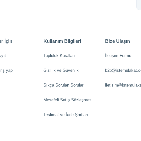
r İçin
Kullanım Bilgileri
Bize Ulaşın
ayıt
Topluluk Kuralları
İletişim Formu
riş yap
Gizlilik ve Güvenlik
b2b@istemulakat.
Sıkça Sorulan Sorular
iletisim@istemulak
Mesafeli Satış Sözleşmesi
Teslimat ve İade Şartları