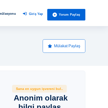
imülasyonu
Giriş Yap
Yorum Paylaş
Mülakat Paylaş
Sana en uygun işvereni bul..
Anonim olarak
bilgi paylaş,