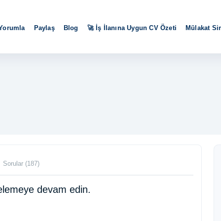
 Yorumla
Paylaş
Blog
🚀 İş İlanına Uygun CV Özeti
Mülakat S
Sorular (187)
ncelemeye devam edin.