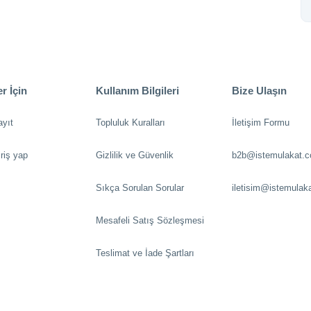
r İçin
Kullanım Bilgileri
Bize Ulaşın
ayıt
Topluluk Kuralları
İletişim Formu
riş yap
Gizlilik ve Güvenlik
b2b@istemulakat.
Sıkça Sorulan Sorular
iletisim@istemulak
Mesafeli Satış Sözleşmesi
Teslimat ve İade Şartları