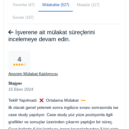
Yorumlar (47)
Mülakatlar (527)
Maaşlar (117)
Sorular (187)
İşverene ait mülakat süreçlerini
incelemeye devam edin.
4
Anonim Mülakat Katılımcısı
Stajyer
15 Ekim 2024
Teklif Yapılmadı
Ortalama Mülakat
ilk olarak genel yetenek sonra ingilizce sınavı sonrasında ise
case study yapılıyor. Case study yüz yüze pozisyonla ilgili
grafikler ve sonuçlar üzerinden çıkarım yaptığın bir süreç.
Grup halinde 6 kişi katılıyor. insan kaynakalrından 3 kişi sizin