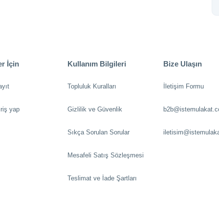
r İçin
Kullanım Bilgileri
Bize Ulaşın
ayıt
Topluluk Kuralları
İletişim Formu
riş yap
Gizlilik ve Güvenlik
b2b@istemulakat.
Sıkça Sorulan Sorular
iletisim@istemulak
Mesafeli Satış Sözleşmesi
Teslimat ve İade Şartları