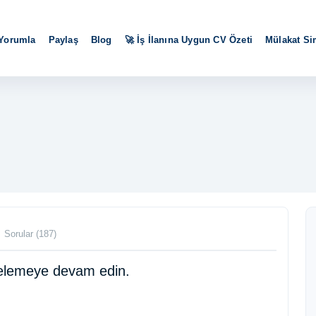
 Yorumla
Paylaş
Blog
🚀 İş İlanına Uygun CV Özeti
Mülakat S
Sorular (187)
ncelemeye devam edin.