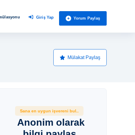
imülasyonu
Giriş Yap
Yorum Paylaş
Mülakat Paylaş
Sana en uygun işvereni bul..
Anonim olarak
bilgi paylaş,