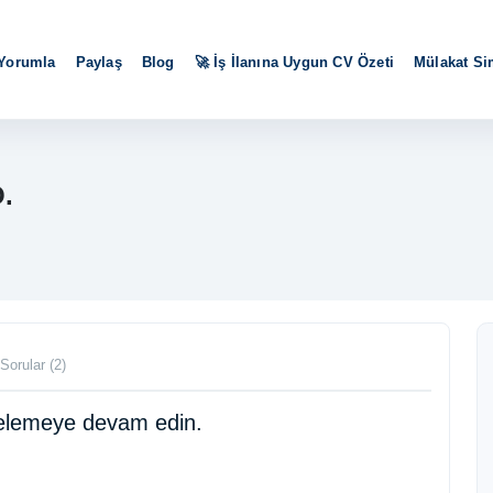
 Yorumla
Paylaş
Blog
🚀 İş İlanına Uygun CV Özeti
Mülakat S
O.
Sorular (2)
ncelemeye devam edin.