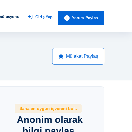
imülasyonu
Giriş Yap
Yorum Paylaş
Mülakat Paylaş
Sana en uygun işvereni bul..
Anonim olarak
bilgi paylaş,