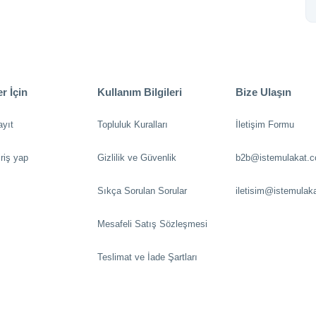
r İçin
Kullanım Bilgileri
Bize Ulaşın
ayıt
Topluluk Kuralları
İletişim Formu
riş yap
Gizlilik ve Güvenlik
b2b@istemulakat.
Sıkça Sorulan Sorular
iletisim@istemulak
Mesafeli Satış Sözleşmesi
Teslimat ve İade Şartları