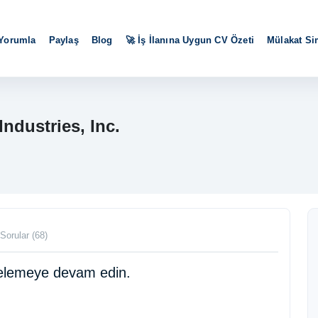
 Yorumla
Paylaş
Blog
🚀 İş İlanına Uygun CV Özeti
Mülakat S
ndustries, Inc.
Sorular (68)
ncelemeye devam edin.