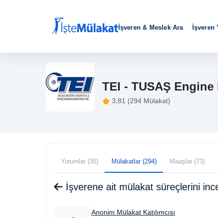
İşveren & Meslek Ara
İşveren
TEI - TUSAŞ Engine I
3,81 (294 Mülakat)
Yorumlar (35)
Mülakatlar (294)
Maaşlar (73)
İşverene ait mülakat süreçlerini i
Anonim Mülakat Katılımcısı