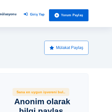
imülasyonu
Giriş Yap
Yorum Paylaş
Mülakat Paylaş
Sana en uygun işvereni bul..
Anonim olarak
bilgi paylaş,