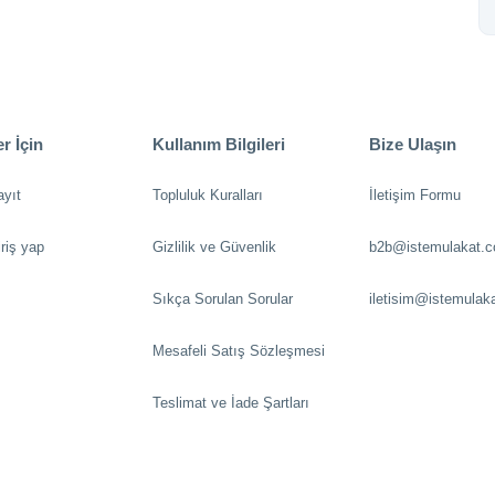
r İçin
Kullanım Bilgileri
Bize Ulaşın
ayıt
Topluluk Kuralları
İletişim Formu
riş yap
Gizlilik ve Güvenlik
b2b@istemulakat.
Sıkça Sorulan Sorular
iletisim@istemulak
Mesafeli Satış Sözleşmesi
Teslimat ve İade Şartları