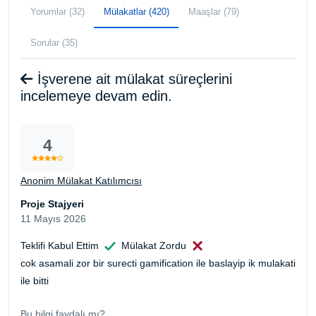
Yorumlar (32)
Mülakatlar (420)
Maaşlar (79)
Sorular (35)
İşverene ait mülakat süreçlerini
incelemeye devam edin.
4
Anonim Mülakat Katılımcısı
Proje Stajyeri
11 Mayıs 2026
Teklifi Kabul Ettim
Mülakat Zordu
cok asamali zor bir surecti gamification ile baslayip ik mulakati
ile bitti
Bu bilgi faydalı mı?