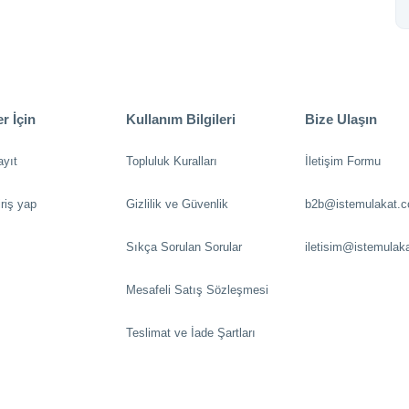
r İçin
Kullanım Bilgileri
Bize Ulaşın
ayıt
Topluluk Kuralları
İletişim Formu
riş yap
Gizlilik ve Güvenlik
b2b@istemulakat.
Sıkça Sorulan Sorular
iletisim@istemulak
Mesafeli Satış Sözleşmesi
Teslimat ve İade Şartları