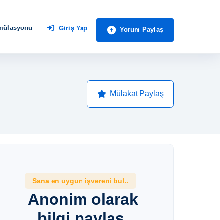
imülasyonu
Giriş Yap
Yorum Paylaş
Mülakat Paylaş
Sana en uygun işvereni bul..
Anonim olarak
bilgi paylaş,