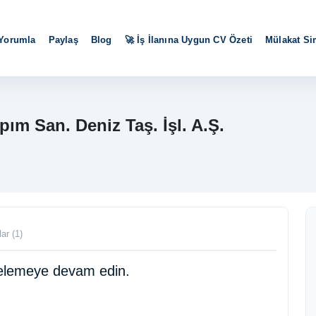
 Yorumla
Paylaş
Blog
🚀 İş İlanına Uygun CV Özeti
Mülakat S
m San. Deniz Taş. İşl. A.Ş.
ar (1)
ncelemeye devam edin.