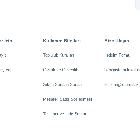
r İçin
Kullanım Bilgileri
Bize Ulaşın
ayıt
Topluluk Kuralları
İletişim Formu
riş yap
Gizlilik ve Güvenlik
b2b@istemulakat.
Sıkça Sorulan Sorular
iletisim@istemulak
Mesafeli Satış Sözleşmesi
Teslimat ve İade Şartları