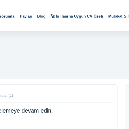
 Yorumla
Paylaş
Blog
🚀 İş İlanına Uygun CV Özeti
Mülakat S
rular (1)
ncelemeye devam edin.