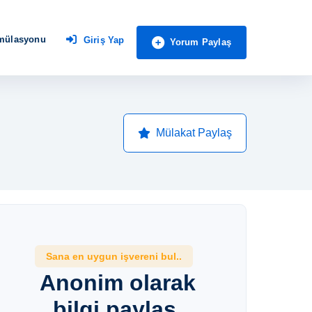
imülasyonu
Giriş Yap
Yorum Paylaş
Mülakat Paylaş
Sana en uygun işvereni bul..
Anonim olarak
bilgi paylaş,