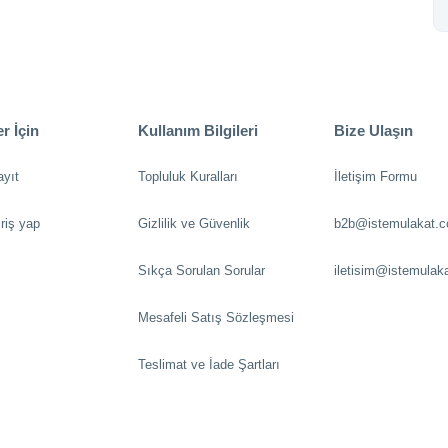
r İçin
Kullanım Bilgileri
Bize Ulaşın
ayıt
Topluluk Kuralları
İletişim Formu
riş yap
Gizlilik ve Güvenlik
b2b@istemulakat.
Sıkça Sorulan Sorular
iletisim@istemulak
Mesafeli Satış Sözleşmesi
Teslimat ve İade Şartları