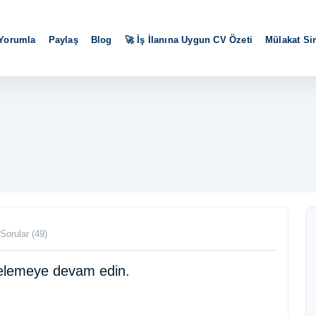
 Yorumla
Paylaş
Blog
🚀 İş İlanına Uygun CV Özeti
Mülakat S
Sorular (49)
ncelemeye devam edin.