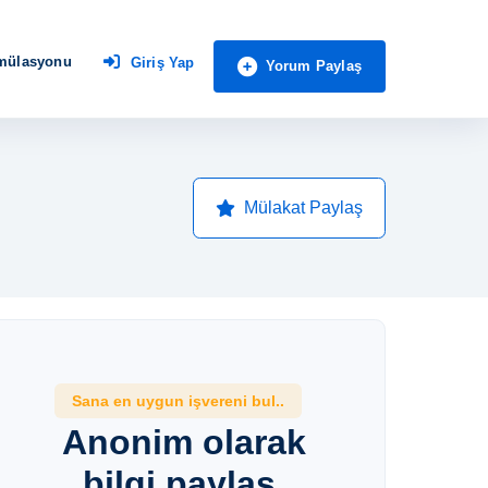
imülasyonu
Giriş Yap
Yorum Paylaş
Mülakat Paylaş
Sana en uygun işvereni bul..
Anonim olarak
bilgi paylaş,