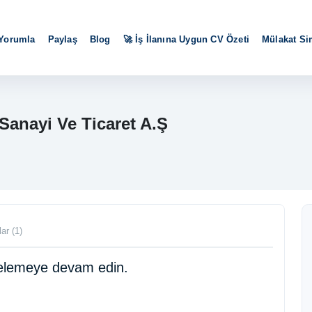
 Yorumla
Paylaş
Blog
🚀 İş İlanına Uygun CV Özeti
Mülakat S
Sanayi Ve Ticaret A.Ş
ar (1)
ncelemeye devam edin.