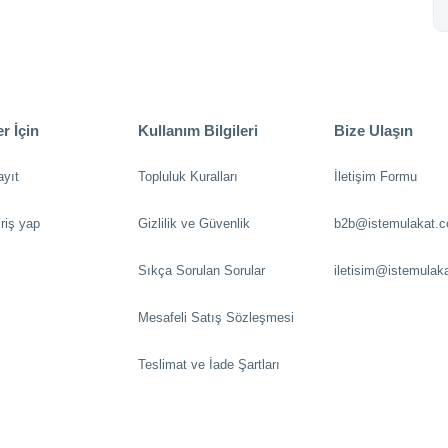
r İçin
Kullanım Bilgileri
Bize Ulaşın
ayıt
Topluluk Kuralları
İletişim Formu
riş yap
Gizlilik ve Güvenlik
b2b@istemulakat.
Sıkça Sorulan Sorular
iletisim@istemulak
Mesafeli Satış Sözleşmesi
Teslimat ve İade Şartları