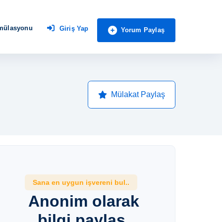
imülasyonu
Giriş Yap
Yorum Paylaş
Mülakat Paylaş
Sana en uygun işvereni bul..
Anonim olarak
bilgi paylaş,