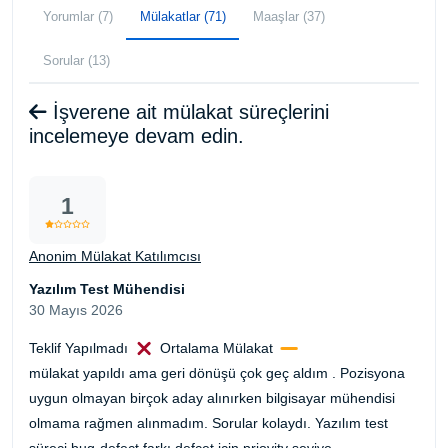
Yorumlar (7)
Mülakatlar (71)
Maaşlar (37)
Sorular (13)
İşverene ait mülakat süreçlerini
incelemeye devam edin.
1
Anonim Mülakat Katılımcısı
Yazılım Test Mühendisi
30 Mayıs 2026
Teklif Yapılmadı
Ortalama Mülakat
mülakat yapıldı ama geri dönüşü çok geç aldım . Pozisyona
uygun olmayan birçok aday alınırken bilgisayar mühendisi
olmama rağmen alınmadım. Sorular kolaydı. Yazılım test
süreci bug-defect farkı defcet için priovity seviye