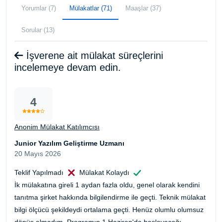
Yorumlar (7)
Mülakatlar (71)
Maaşlar (37)
Sorular (13)
İşverene ait mülakat süreçlerini
incelemeye devam edin.
4
Anonim Mülakat Katılımcısı
Junior Yazılım Geliştirme Uzmanı
20 Mayıs 2026
Teklif Yapılmadı
Mülakat Kolaydı
İk mülakatına gireli 1 aydan fazla oldu, genel olarak kendini
tanıtma şirket hakkında bilgilendirme ile geçti. Teknik mülakat
bilgi ölçücü şekildeydi ortalama geçti. Henüz olumlu olumsuz
dönüş almadım. Programın 1 Haziran'da başlayacağı