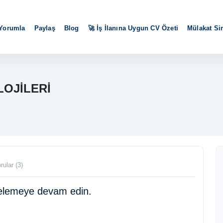
 Yorumla
Paylaş
Blog
🚀 İş İlanına Uygun CV Özeti
Mülakat S
LOJİLERİ
rular (3)
ncelemeye devam edin.