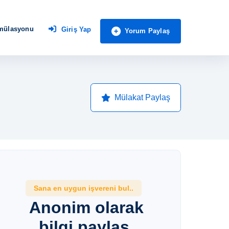
imülasyonu
Giriş Yap
Yorum Paylaş
Mülakat Paylaş
Sana en uygun işvereni bul..
Anonim olarak
bilgi paylaş,