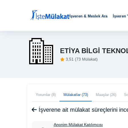
İşveren & Meslek Ara
İşveren
ETİYA BİLGİ TEKNO
3,51 (73 Mülakat)
Yorumlar (8)
Mülakatlar (73)
Maaşlar (26)
So
İşverene ait mülakat süreçlerini i
Anonim Mülakat Katılımcısı