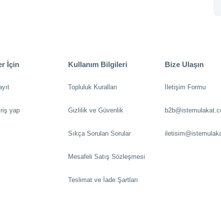
r İçin
Kullanım Bilgileri
Bize Ulaşın
ayıt
Topluluk Kuralları
İletişim Formu
riş yap
Gizlilik ve Güvenlik
b2b@istemulakat.
Sıkça Sorulan Sorular
iletisim@istemulak
Mesafeli Satış Sözleşmesi
Teslimat ve İade Şartları