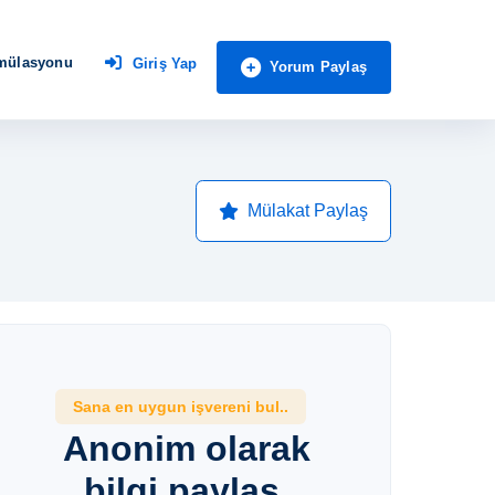
imülasyonu
Giriş Yap
Yorum Paylaş
Mülakat Paylaş
Sana en uygun işvereni bul..
Anonim olarak
bilgi paylaş,