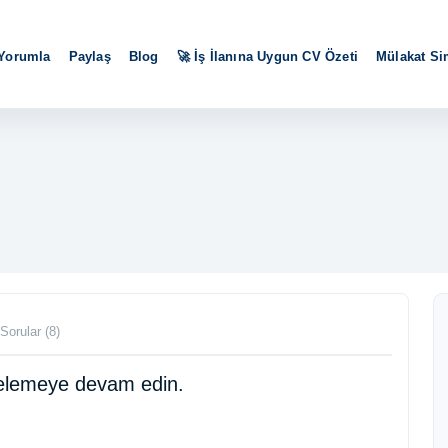
 Yorumla
Paylaş
Blog
🚀 İş İlanına Uygun CV Özeti
Mülakat S
Sorular (8)
ncelemeye devam edin.