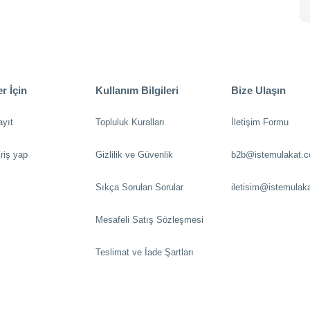
r İçin
Kullanım Bilgileri
Bize Ulaşın
ayıt
Topluluk Kuralları
İletişim Formu
riş yap
Gizlilik ve Güvenlik
b2b@istemulakat.
Sıkça Sorulan Sorular
iletisim@istemulak
Mesafeli Satış Sözleşmesi
Teslimat ve İade Şartları