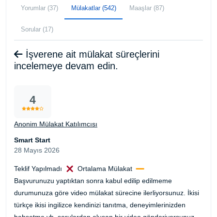
Yorumlar (37)
Mülakatlar (542)
Maaşlar (87)
Sorular (17)
İşverene ait mülakat süreçlerini
incelemeye devam edin.
4
Anonim Mülakat Katılımcısı
Smart Start
28 Mayıs 2026
Teklif Yapılmadı
Ortalama Mülakat
Başvurunuzu yaptıktan sonra kabul edilip edilmeme
durumunuza göre video mülakat sürecine ilerliyorsunuz. İkisi
türkçe ikisi ingilizce kendinizi tanıtma, deneyimlerinizden
bahsetme vb. sorulardan oluşan bir video gönderiyorsunuz.