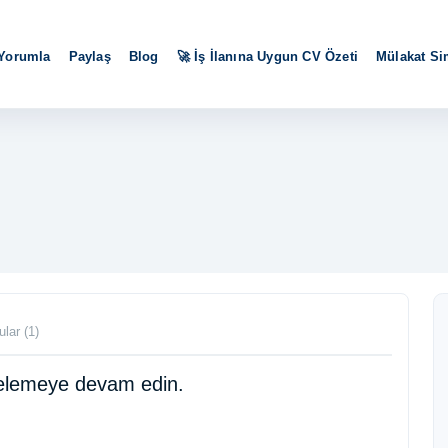
 Yorumla
Paylaş
Blog
🚀 İş İlanına Uygun CV Özeti
Mülakat S
ular (1)
ncelemeye devam edin.