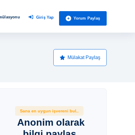
imülasyonu
Giriş Yap
Yorum Paylaş
Mülakat Paylaş
Sana en uygun işvereni bul..
Anonim olarak
bilgi paylaş,