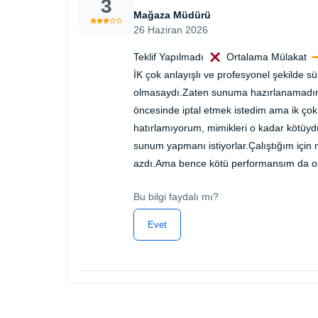
3
Mağaza Müdürü
26 Haziran 2026
Teklif Yapılmadı
Ortalama Mülakat
İK çok anlayışlı ve profesyonel şekilde 
olmasaydı.Zaten sunuma hazırlanamadım 
öncesinde iptal etmek istedim ama ik çok 
hatırlamıyorum, mimikleri o kadar kötüydü
sunum yapmanı istiyorlar.Çalıştığım iç
azdı.Ama bence kötü performansım da ol
Bu bilgi faydalı mı?
Evet