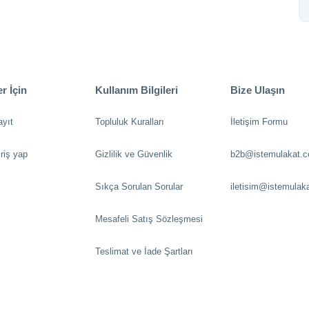
r İçin
Kullanım Bilgileri
Bize Ulaşın
ayıt
Topluluk Kuralları
İletişim Formu
riş yap
Gizlilik ve Güvenlik
b2b@istemulakat.
Sıkça Sorulan Sorular
iletisim@istemulak
Mesafeli Satış Sözleşmesi
Teslimat ve İade Şartları