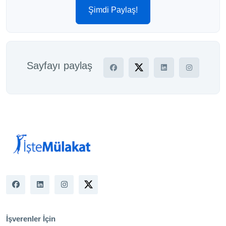
Şimdi Paylaş!
Sayfayı paylaş
İşverenler İçin