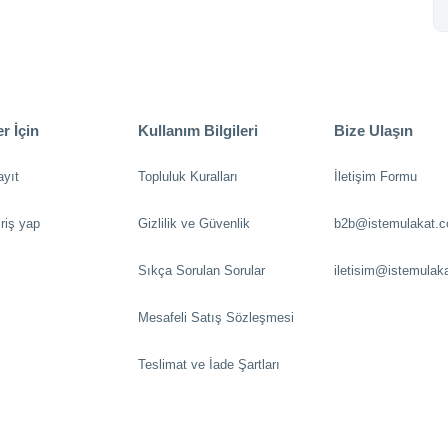
r İçin
Kullanım Bilgileri
Bize Ulaşın
ayıt
Topluluk Kuralları
İletişim Formu
riş yap
Gizlilik ve Güvenlik
b2b@istemulakat.
Sıkça Sorulan Sorular
iletisim@istemulak
Mesafeli Satış Sözleşmesi
Teslimat ve İade Şartları