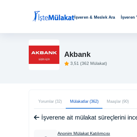
İşveren & Meslek Ara
İşveren
Akbank
3,51 (362 Mülakat)
Yorumlar (32)
Mülakatlar (362)
Maaşlar (90)
İşverene ait mülakat süreçlerini i
Anonim Mülakat Katılımcısı