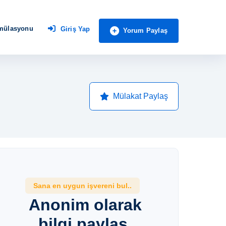
imülasyonu
Giriş Yap
Yorum Paylaş
Mülakat Paylaş
Sana en uygun işvereni bul..
Anonim olarak
bilgi paylaş,