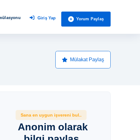
imülasyonu
Giriş Yap
Yorum Paylaş
Mülakat Paylaş
Sana en uygun işvereni bul..
Anonim olarak
bilgi paylaş,