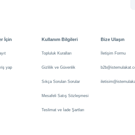
r İçin
Kullanım Bilgileri
Bize Ulaşın
ayıt
Topluluk Kuralları
İletişim Formu
riş yap
Gizlilik ve Güvenlik
b2b@istemulakat.
Sıkça Sorulan Sorular
iletisim@istemulak
Mesafeli Satış Sözleşmesi
Teslimat ve İade Şartları