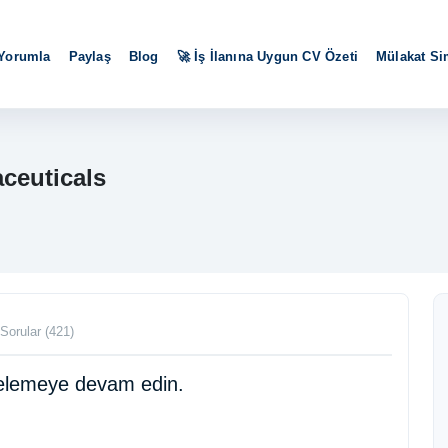
 Yorumla
Paylaş
Blog
🚀 İş İlanına Uygun CV Özeti
Mülakat S
ceuticals
Sorular (421)
ncelemeye devam edin.